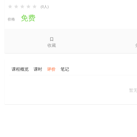
(0人)
免费
价格
收藏
课程概览
课时
评价
笔记
暂