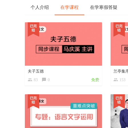
个人介绍
在学课程
在学寒假答疑
夫子五德
兰亭集
83
0
免费
153