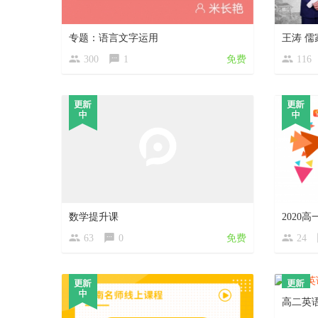
专题：语言文字运用
王涛 儒
300
1
免费
116
数学提升课
63
0
免费
24
高二英