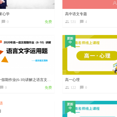
家心学
高中语文专题
0
免费
531
4
2020高一假期作业(6-10)讲解之语言文字运用题
高一心理
0
免费
122
0
语