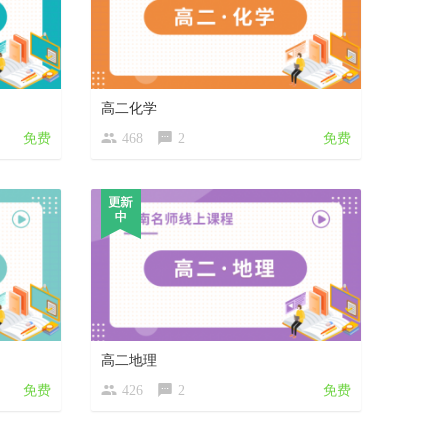
高二化学
免费
468
2
免费
高二地理
免费
426
2
免费