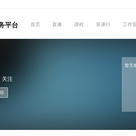
务平台
首页
直播
课程
泉课行
工作
暂无
关注
信