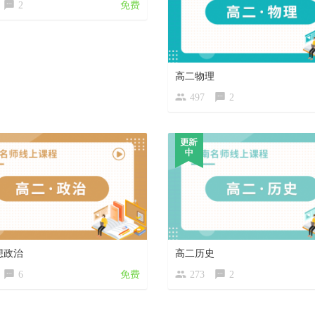
2
免费
高二物理
497
2
想政治
高二历史
6
免费
273
2